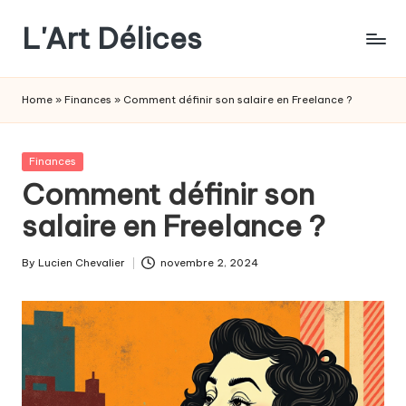
L'Art Délices
Skip
to
content
Home
»
Finances
»
Comment définir son salaire en Freelance ?
Posted
Finances
in
Comment définir son
salaire en Freelance ?
By
Lucien Chevalier
novembre 2, 2024
Posted
by