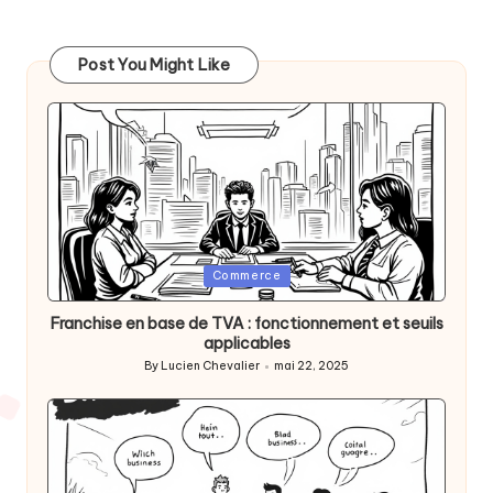
des
PAGE
publications
Post You Might Like
Posted
Commerce
in
Franchise en base de TVA : fonctionnement et seuils
applicables
By
Lucien Chevalier
mai 22, 2025
Posted
by