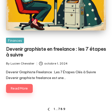
Posted
Finances
in
Devenir graphiste en freelance : les 7 étapes
à suivre
By
Lucien Chevalier
octobre 1, 2024
Posted
by
Devenir Graphiste Freelance : Les 7 Étapes Clés à Suivre
Devenir graphiste freelance est une…
Read More
Pagination
1
…
7
8
9
PREVIOUS