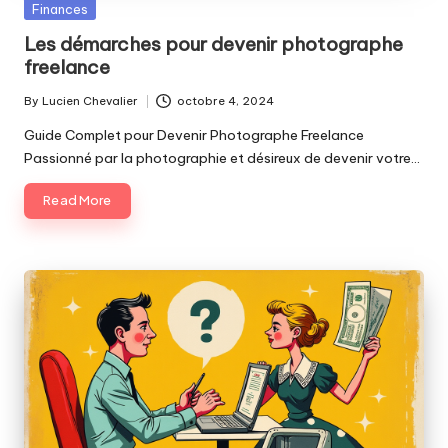
Posted
Finances
in
Les démarches pour devenir photographe
freelance
By
Lucien Chevalier
octobre 4, 2024
Posted
by
Guide Complet pour Devenir Photographe Freelance
Passionné par la photographie et désireux de devenir votre…
Read More